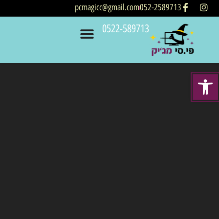
pcmagicc@gmail.com
052-2589713
0522-589713
Open t