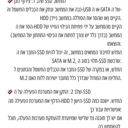
שלב 1: צירוף כונן SSD למחשב
כבה את המחשב ונתק את הכבלים החשמל וה-USB או ה-SATA של ה-
HDD הקיים (או שהסר את הסוללה במחשב נייד).
הסר את ה-HDD הקיים מהמחשב על ידי פתיחת הגילוי הפיזי של
המחשב (בדרך כלל יש צורך לפתוח את הכיסוי התחתון של המחשב)
והוצאתו.
החבר את ה-SSD החדש לחיבור המתאים במחשב, זה יכול להיות
SATA או M.2, תלוי בסוג ה-SSD שרכשת.
החבר את הכבלים החשמל והנתונים ל-SSD החדש, או במקרה של
M.2 החליפו את המודול שבדרך כלל מחובר ישירות ללוח האם.
שלב 2: התקן את המערכת הפעילה על ה-SSD
הדלף את המערכת הפעילה מה-HDD הישן ל-SSD החדש. ישנם כמה
אפשרויות עבור כך:
אם יש לך תוכנה צד שלישי שמיועדת להעתקת מערכות הפעלה, תוכל
להשתמש בה.