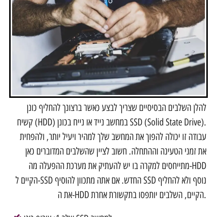
להלן השלבים הבסיסיים שצריך לבצע כאשר ברצונך להחליף כונן
קשיח (HDD) במחשב נייד או נייח בכונן SSD (Solid State Drive).
עבודה זו יכולה להפוך את המחשב שלך למהיר ויעיל יותר, ולהפחית
את זמני הטעינה וההתחלה. חשוב לציין שהשלבים המדוברים כאן
מתייחסים למקרה בו יש להעתיק את מערכת ההפעלה מה-HDD
הקיים ל-SSD החדש. אם אתה מתכוון להוסיף SSD נוסף ולא להחליף
את ה-HDD הקיים, השלבים יותפסו בתקשורת אחרת.