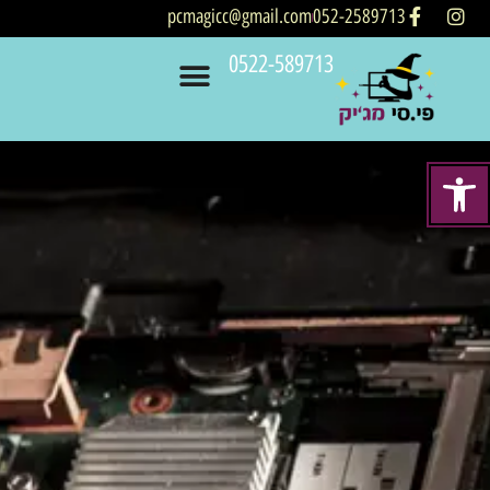
pcmagicc@gmail.com
052-2589713
0522-589713
Open t